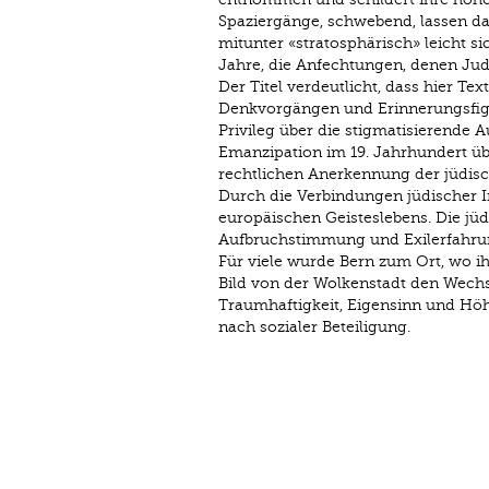
Spaziergänge, schwebend, lassen das 
mitunter «stratosphärisch» leicht s
Jahre, die Anfechtungen, denen Jud
Der Titel verdeutlicht, dass hier Te
Denkvorgängen und Erinnerungsfigu
Privileg über die stigmatisierende 
Emanzipation im 19. Jahrhundert üb
rechtlichen Anerkennung der jüdis
Durch die Verbindungen jüdischer In
europäischen Geisteslebens. Die jü
Aufbruchstimmung und Exilerfahru
Für viele wurde Bern zum Ort, wo i
Bild von der Wolkenstadt den Wech
Traumhaftigkeit, Eigensinn und Höh
nach sozialer Beteiligung.