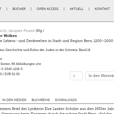
T
BÜCHER
OPEN ACCESS
AKTUELL
KONTAKT
loch
,
Jacques Picard
(Hg.)
er Wolken
e Lebens- und Denkwelten in Stadt und Region Bern, 1200–2000
 zur Geschichte und Kultur der Juden in der Schweiz
,
Band 16
n
 Seiten
,
69 Abbildungen s/w.
-3-0340-1219-5
0
/
EUR 52.00
In den Warenk
IN DEN MEDIEN
BUCHREIHE
DOWNLOADS
t einem Brief der Lyrikerin Else Lasker-Schüler aus den 1930er Ja
Stimmung beim Flanieren durch die ruhige Stadt Bern. «Solche