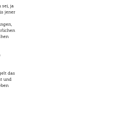
sei, ja
is jener
ungen,
rlichen
chen
s
elt das
ut und
eben