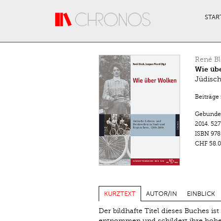
Direkt zum Inhalt
STAR
René B
Wie üb
Jüdisch
Beiträge
Gebunde
2014.
527
ISBN
978
CHF 58.0
KURZTEXT
AUTOR/IN
EINBLICK
Der bildhafte Titel dieses Buches is
entnommen und schildert ihre hohe 