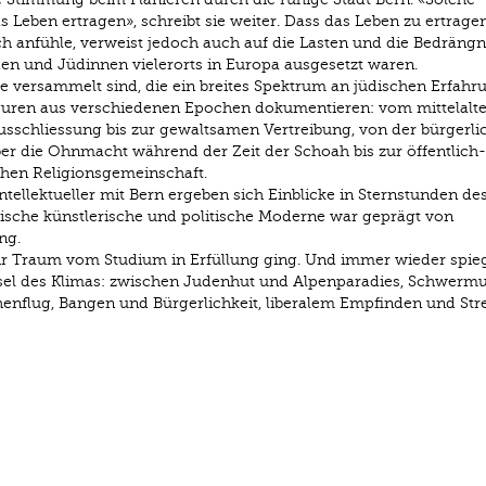
Leben ertragen», schreibt sie weiter. Dass das Leben zu ertragen 
ich anfühle, verweist jedoch auch auf die Lasten und die Bedrängn
en und Jüdinnen vielerorts in Europa ausgesetzt waren.
xte versammelt sind, die ein breites Spektrum an jüdischen Erfahr
ren aus verschiedenen Epochen dokumentieren: vom mittelalte
Ausschliessung bis zur gewaltsamen Vertreibung, von der bürgerli
er die Ohnmacht während der Zeit der Schoah bis zur öffentlich-
chen Religionsgemeinschaft.
tellektueller mit Bern ergeben sich Einblicke in Sternstunden de
dische künstlerische und politische Moderne war geprägt von
ng.
hr Traum vom Studium in Erfüllung ging. Und immer wieder spieg
sel des Klimas: zwischen Judenhut und Alpenparadies, Schwerm
enflug, Bangen und Bürgerlichkeit, liberalem Empfinden und Str