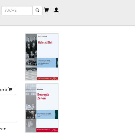
Suchformular
Suche
orb
hren