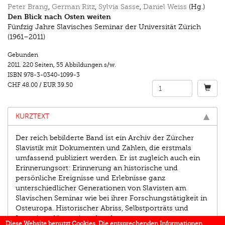
Peter Brang
,
German Ritz
,
Sylvia Sasse
,
Daniel Weiss
(Hg.)
Den Blick nach Osten weiten
Fünfzig Jahre Slavisches Seminar der Universität Zürich
(1961–2011)
Gebunden
2011.
220 Seiten
,
55 Abbildungen s/w.
ISBN
978-3-0340-1099-3
CHF 48.00
/
EUR 39.50
KURZTEXT
Der reich bebilderte Band ist ein Archiv der Zürcher
Slavis­tik mit Dokumenten und Zahlen, die erstmals
umfassend publiziert werden. Er ist zugleich auch ein
Erinnerungsort: Erinnerung an historische und
persönliche Ereignisse und Erlebnisse ganz
unterschiedlicher Generationen von Slavisten am
Slavischen Seminar wie bei ihrer Forschungs­tätigkeit in
Osteuropa. Historischer Abriss, Selbstporträts und
Interviews lösen einander ab.
Diese Website benutzt Cookies. Die entsprechenden Informationen