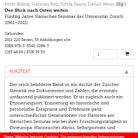
Peter Brang
,
German Ritz
,
Sylvia Sasse
,
Daniel Weiss
(Hg.)
Den Blick nach Osten weiten
Fünfzig Jahre Slavisches Seminar der Universität Zürich
(1961–2011)
Gebunden
2011.
220 Seiten
,
55 Abbildungen s/w.
ISBN
978-3-0340-1099-3
CHF 48.00
/
EUR 39.50
KURZTEXT
Der reich bebilderte Band ist ein Archiv der Zürcher
Slavis­tik mit Dokumenten und Zahlen, die erstmals
umfassend publiziert werden. Er ist zugleich auch ein
Erinnerungsort: Erinnerung an historische und
persönliche Ereignisse und Erlebnisse ganz
unterschiedlicher Generationen von Slavisten am
Slavischen Seminar wie bei ihrer Forschungs­tätigkeit in
Osteuropa. Historischer Abriss, Selbstporträts und
Interviews lösen einander ab.
Diese Website benutzt Cookies. Die entsprechenden Informationen