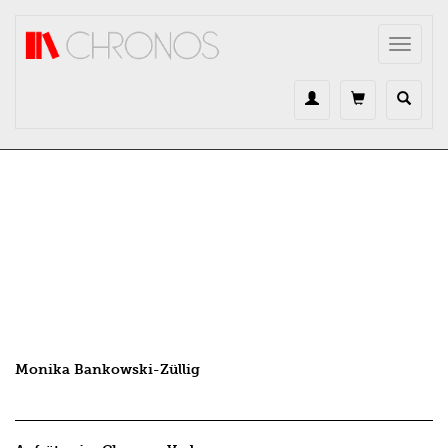
Direkt zum Inhalt
Toggle
navigat
Monika Bankowski-Züllig