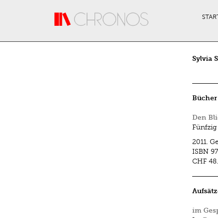
Direkt zum Inhalt
STAR
Sylvia 
Bücher
Den Bli
Fünfzig
2011.
G
ISBN
9
CHF 48
Aufsätz
im Gesp