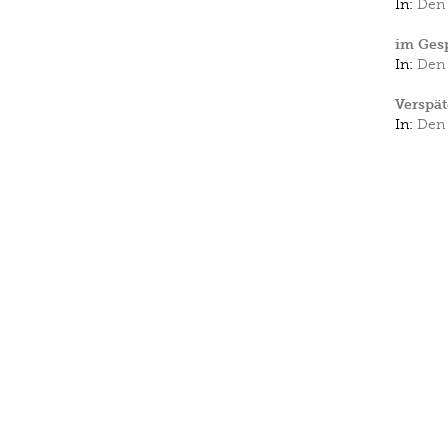
In:
Den 
im Gesp
In:
Den 
Verspät
In:
Den 