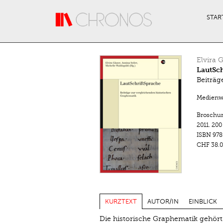
Direkt zum Inhalt
STAR
Elvira 
LautSch
Beiträg
Medienwa
Broschu
2011.
200
ISBN
978
CHF 38.0
KURZTEXT
AUTOR/IN
EINBLICK
Die historische Graphematik gehört