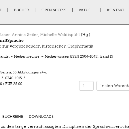
T
BÜCHER
OPEN ACCESS
AKTUELL
KONTAKT
Glaser
,
Annina Seiler
,
Michelle Waldispühl
(Hg.)
riftSprache
e zur vergleichenden historischen Graphematik
ndel – Medienwechsel – Medienwissen (ISSN 2504-1045)
,
Band 15
r
 Seiten
,
33 Abbildungen s/w.
-3-0340-1015-3
0
/
EUR 28.00
In den Warenk
BUCHREIHE
DOWNLOADS
 zu den lange vernachlässigten Disziplinen der Sprachwissenscha