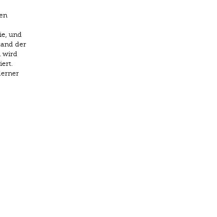
den
ie, und
tand der
 wird
ert.
derner