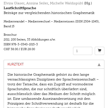
Elvira Glaser
,
Annina Seiler
,
Michelle Waldispühl
(Hg.)
LautSchriftSprache
Beiträge zur vergleichenden historischen Graphematik
Medienwandel – Medienwechsel – Medienwissen (ISSN 2504-1045)
,
Band 15
Broschur
2011.
200 Seiten
,
33 Abbildungen s/w.
ISBN
978-3-0340-1015-3
CHF 38.00
/
EUR 28.00
KURZTEXT
Die historische Graphematik gehört zu den lange
vernachlässigten Disziplinen der Sprachwissenschaft –
trotz der Tatsache, dass ein Zugriff auf vormoderne
Sprachstufen, die nur schriftlich überliefert sind,
ausschliesslich über das Medium der Schrift möglich
ist. Eine umfassende Auseinandersetzung mit den
Prinzipien der Schriftverwendung ist deshalb für die