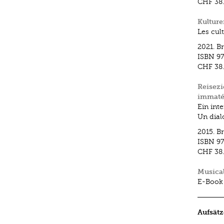
CHF 38
Kulture
Les cul
2021.
B
ISBN
97
CHF 38
Reisezi
immaté
Ein inte
Un dial
2015.
B
ISBN
97
CHF 38
Musical
E-Book
Aufsätz