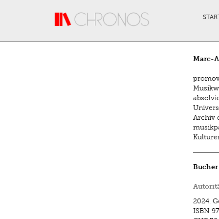
Direkt zum Inhalt
STAR
Marc-A
promovi
Musikwi
absolvi
Univers
Archiv 
musikpä
Kulture
Bücher
Autorit
2024.
G
ISBN
97