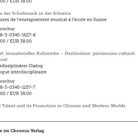
.00
/
EUR 38.00
n der Schulmusik in der Schweiz
tures de l’enseignement musical à l’école en Suisse
roschur
8-3-0340-1627-8
.00
/
EUR 38.00
el: immaterielles Kulturerbe – Destination: patrimoine culturel
riel
rdisziplinärer Dialog
ogue interdisciplinaire
roschur
8-3-0340-1257-7
.00
/
EUR 38.00
 Talent and its Promotion in Chinese and Western Worlds
e im Chronos Verlag