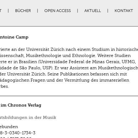
T
BÜCHER
OPEN ACCESS
AKTUELL
KONTAKT
ntoine Camp
erte an der Universität Zürich nach einem Studium in historisch
ssenschaft, Musikethnologie und Ethnologie. Weitere Studien
erte er in Brasilien (Universidade Federal de Minas Gerais, UFMG,
idade de São Paulo, USP). Er war Assistent am Musikethnologisc
der Universität Zürich. Seine Publikationen befassen sich mit
dagogischen Fragen und der Vermittlung des immateriellen
rbes.
 im Chronos Verlag
ätsbildungen in der Musik
ebunden
8-3-0340-1734-3