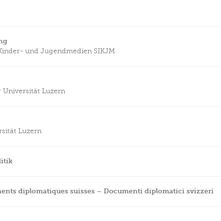
ng
 Kinder- und Jugendmedien SIKJM
 Universität Luzern
sität Luzern
itik
ts diplomatiques suisses – Documenti diplomatici svizzeri