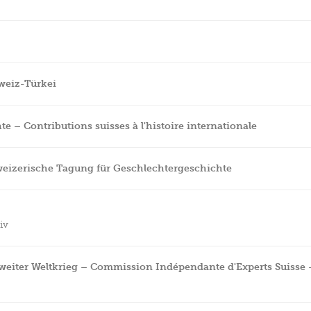
hweiz-Türkei
e – Contributions suisses à l'histoire internationale
eizerische Tagung für Geschlechtergeschichte
iv
iter Weltkrieg – Commission Indépendante d'Experts Suisse 