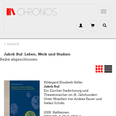
Direkt zum Inhalt
Toggle
navigat
< zurück
Jakob Ruf: Leben, Werk und Studien
Reihe abgeschlossen
Hildegard Elisabeth Keller
Jakob Ruf
Ein Zürcher Stadtchirurg und
Theatermacher im 16. Jahrhundert
Unter Mitarbeit von Andrea Kauer und
Stefan Schöbi
2006.
Halbleinen