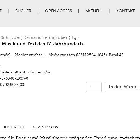
T
BÜCHER
OPEN ACCESS
AKTUELL
KONTAKT
e Schnyder
,
Damaris Leimgruber
(Hg.)
 Musik und Text des 17. Jahrhunderts
ndel – Medienwechsel – Medienwissen (ISSN 2504-1045)
,
Band 43
r
 Seiten
,
30 Abbildungen s/w.
-3-0340-1537-0
0
/
EUR 38.00
In den Warenk
BUCHREIHE
DOWNLOADS
nem die Poetik und Musiktheorie prägenden Paradigma; zwischen