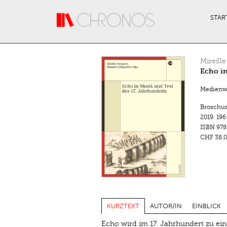
Direkt zum Inhalt
STAR
Mireill
Echo in
Medienwa
Broschu
2019.
196
ISBN
978
CHF 38.0
KURZTEXT
AUTOR/IN
EINBLICK
Echo wird im 17. Jahrhundert zu ei