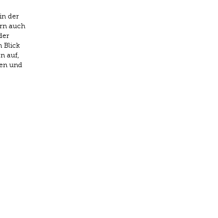
in der
ern auch
der
 Blick
n auf,
ken und