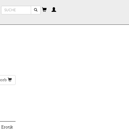
Suchformular
Suche
orb
 Erotik