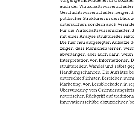
Vorgänge individuellen und soziale
auch der Wirtschaftswissenschaften.
Geschichtswissenschaften neigen da
politischer Strukturen in den Blic
untersuchen, sondern auch Verände
Für die Wirtschaftswissenschaften 
mit einer Analyse struktureller Fa
Die hier neu aufgelegten Aufsätze d
zeigen, dass Menschen lernen, wenn
abverlangen, aber auch dann, wenn
Interpretation von Informationen.
strukturellem Wandel und selbst ge
Handlungschancen. Die Aufsätze bez
unterschiedlichsten Bereichen mens
Marketing, von Lernblockaden in re
Überwindung von Orientierungs­kri
notorischen Rückgriff auf traditio
Innovationsschübe abzuzeichnen be