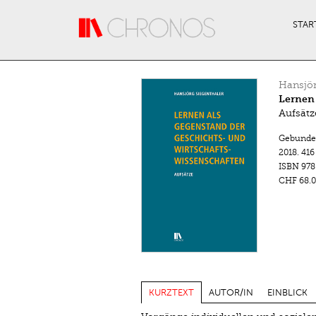
Direkt zum Inhalt
STAR
Hansjör
Lernen 
Aufsätz
Gebunde
2018.
416
ISBN
978
CHF 68.0
KURZTEXT
AUTOR/IN
EINBLICK