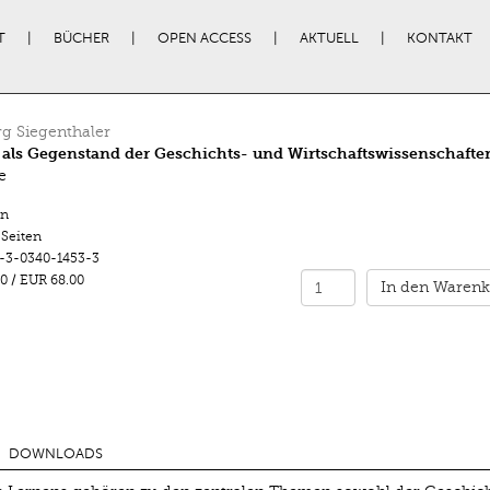
T
BÜCHER
OPEN ACCESS
AKTUELL
KONTAKT
g Siegenthaler
als Gegenstand der Geschichts- und Wirtschaftswissenschafte
e
n
 Seiten
-3-0340-1453-3
0
/
EUR 68.00
In den Warenk
DOWNLOADS