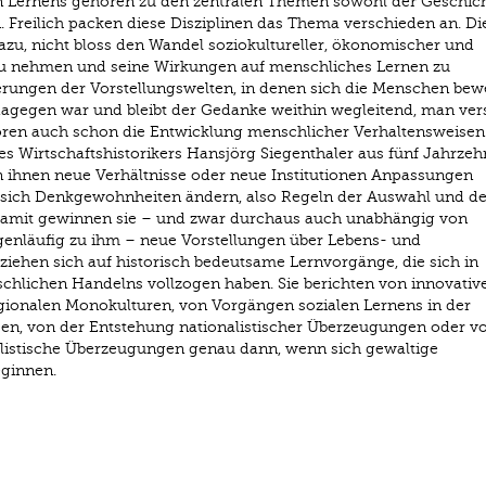
n Lernens gehören zu den zentralen Themen sowohl der Geschich
 Freilich packen diese Disziplinen das Thema verschieden an. Di
zu, nicht bloss den Wandel soziokultureller, ökonomischer und
k zu nehmen und seine Wirkungen auf menschliches Lernen zu
rungen der Vorstellungswelten, in denen sich die Menschen bew
dagegen war und bleibt der Gedanke weithin wegleitend, man ver
ktoren auch schon die Entwicklung menschlicher Verhaltensweisen
es Wirtschaftshistorikers Hansjörg Siegen­thaler aus fünf Jahrzeh
 ihnen neue Verhältnisse oder neue Institutionen Anpassungen
 sich Denkgewohnheiten ändern, also Regeln der Auswahl und de
 Damit gewinnen sie – und zwar durchaus auch unabhängig von
genläufig zu ihm – neue Vorstellungen über Lebens- und
iehen sich auf historisch bedeutsame Lernvorgänge, die sich in
chlichen Handelns vollzogen haben. Sie berichten von innovati
gionalen Monokulturen, von Vorgängen sozialen Lernens in der
sen, von der Entstehung nationalistischer Überzeugungen oder 
nalistische Überzeugungen genau dann, wenn sich gewaltige
ginnen.