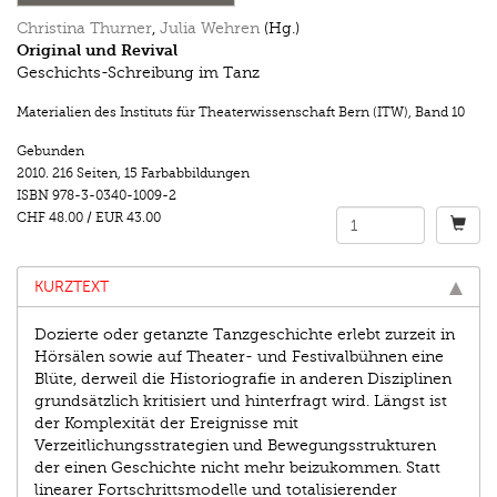
Christina Thurner
,
Julia Wehren
(Hg.)
Original und Revival
Geschichts-Schreibung im Tanz
Materialien des Instituts für Theaterwissenschaft Bern (ITW)
,
Band 10
Gebunden
2010.
216 Seiten
,
15 Farbabbildungen
ISBN
978-3-0340-1009-2
CHF 48.00
/
EUR 43.00
KURZTEXT
Dozierte oder getanzte Tanzgeschichte erlebt zurzeit in
Hör­sälen sowie auf Theater- und Festivalbühnen eine
Blüte, derweil die Historiografie in anderen Disziplinen
grundsätzlich kritisiert und hinterfragt wird. Längst ist
der Komplexität der Ereignisse mit
Verzeitlichungsstrategien und Bewegungs­strukturen
der einen Geschichte nicht mehr beizukommen. Statt
linearer Fortschrittsmodelle und totalisierender