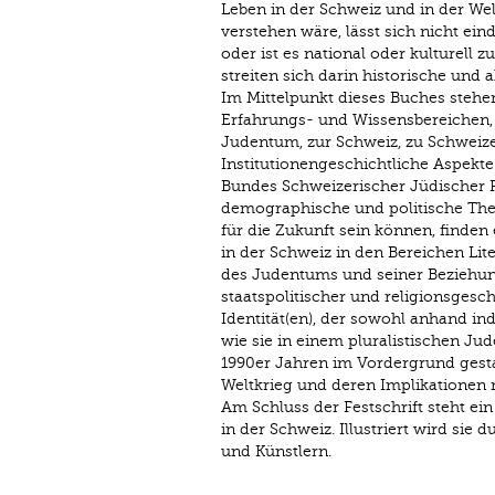
Leben in der Schweiz und in der Wel
verstehen wäre, lässt sich nicht ein
oder ist es national oder kulturell z
streiten sich darin historische und 
Im Mittelpunkt dieses Buches stehe
Erfahrungs- und Wissensbereichen
Judentum, zur Schweiz, zu Schweize
Institutionengeschichtliche Aspekt
Bundes Schweizerischer Jüdischer F
demographische und politische The
für die Zukunft sein können, finde
in der Schweiz in den Bereichen Lit
des Judentums und seiner Beziehung
staatspolitischer und religionsgesch
Identität(en), der sowohl anhand in
wie sie in einem pluralistischen Ju
1990er Jahren im Vordergrund gest
Weltkrieg und deren Implikationen n
Am Schluss der Festschrift steht ei
in der Schweiz. Illustriert wird si
und Künstlern.