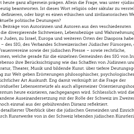
t heute ganz allgemein prägen. Allein die Frage, was unter «jüdis
deutig beantworten. Ist dieses Wort religiös oder säkular zu verste
u definieren, oder birgt es einen ethischen und zivilisatorischen W
aktuelle politische Deutungen?
n Beiträge von Autorinnen und Autoren aus den veschiedensten
, die divergierende Sichtweisen, Lebensbezüge und Wahrnehmu
r Juden, zu Israel, Europa und weiteren Orten der Diaspora habe
e – des SIG, des Verbandes Schweizerischer Jüdischer Fürsorgen,
rauenvereine sowie der jüdischen Presse – sowie rechtliche,
men, welche gerade für die einzelnen Gemeinden des SIG von In
n ebenso ihre Berücksichtigung wie das Schaffen von Jüdinnen u
eratur, Theater, Musik und bildende Kunst. über tiefere Deutungsg
 zur Welt geben Erörterungen philosophischer, psychologischer
ichtlicher Art Auskunft. Eng damit verknüpft ist die Frage der
dividueller Lebensentwürfe als auch allgemeiner Orientierungshor
dentum heute existieren, nachgegangen wird. Schliesslich wird die
andene Auseinandersetzung mit der Rolle der Schweiz im Zweite
och einmal aus der gebührenden Distanz reflektiert.
n detaillierter Überblick über die jüdischen Gemeinden und Einri
e durch Kunstwerke von in der Schweiz lebenden jüdischen Künstler