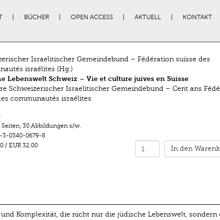
T
BÜCHER
OPEN ACCESS
AKTUELL
KONTAKT
erischer Israelitischer Gemeindebund – Fédération suisse des
utés israélites (Hg.)
e Lebenswelt Schweiz – Vie et culture juives en Suisse
re Schweizerischer Israelitischer Gemeindebund – Cent ans Fédé
des communautés israélites
r
 Seiten
,
30 Abbildungen s/w.
-3-0340-0679-8
0
/
EUR 32.00
In den Warenk
t und Komplexität, die nicht nur die jüdische Lebenswelt, sondern