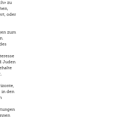
ch» zu
hen,
ert, oder
ngen zum
n.
 des
teresse
nd Juden
ehalte
,
izonte,
 in den
n
chtungen
innen