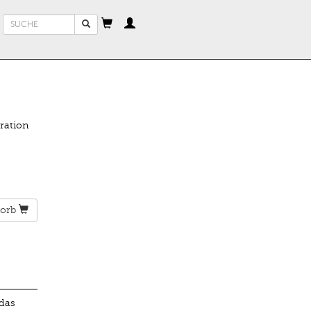
Suchformular
Suche
ration
orb
 das