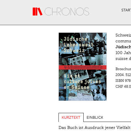
Direkt zum Inhalt
STAR
Schweiz
communa
Jüdisch
100 Jah
suisse 
Broschu
2004.
512
ISBN
978
CHF 48.0
KURZTEXT
EINBLICK
Das Buch ist Ausdruck jener Vielfal