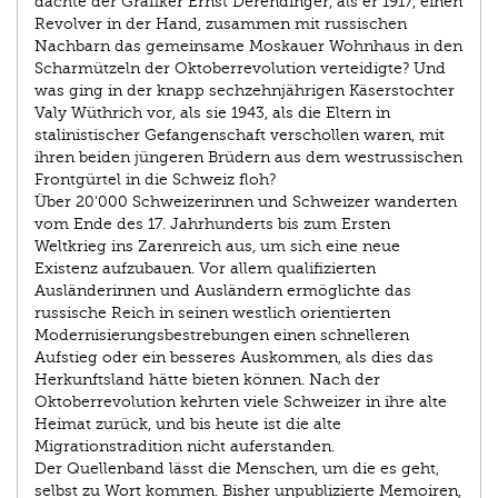
dachte der Grafiker Ernst Derendinger, als er 1917, einen
Revolver in der Hand, zusammen mit russischen
Nachbarn das gemeinsame Moskauer Wohnhaus in den
Scharmützeln der Oktoberrevolution verteidigte? Und
was ging in der knapp sechzehnjährigen Käserstochter
Valy Wüthrich vor, als sie 1943, als die Eltern in
stalinistischer Gefangenschaft verschollen waren, mit
ihren beiden jüngeren Brüdern aus dem westrussischen
Frontgürtel in die Schweiz floh?
Über 20'000 Schweizerinnen und Schweizer wanderten
vom Ende des 17. Jahrhunderts bis zum Ersten
Weltkrieg ins Zarenreich aus, um sich eine neue
Existenz aufzubauen. Vor allem qualifizierten
Ausländerinnen und Ausländern ermöglichte das
russische Reich in seinen westlich orientierten
Modernisierungsbestrebungen einen schnelleren
Aufstieg oder ein besseres Auskommen, als dies das
Herkunftsland hätte bieten können. Nach der
Oktoberrevolution kehrten viele Schweizer in ihre alte
Heimat zurück, und bis heute ist die alte
Migrationstradition nicht auferstanden.
Der Quellenband lässt die Menschen, um die es geht,
selbst zu Wort kommen. Bisher unpublizierte Memoiren,