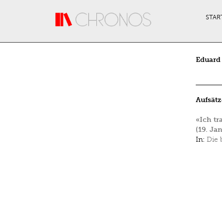
Direkt zum Inhalt
STAR
Eduard
Aufsätz
«Ich tr
(19. Ja
In:
Die 