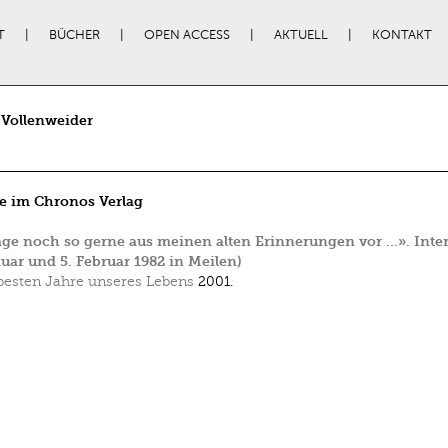
T
BÜCHER
OPEN ACCESS
AKTUELL
KONTAKT
 Vollenweider
e im Chronos Verlag
age noch so gerne aus meinen alten Erinnerungen vor …». Inte
nuar und 5. Februar 1982 in Meilen)
besten Jahre unseres Lebens
2001.