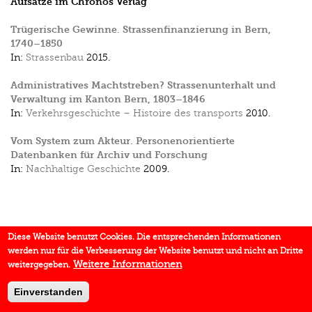
Aufsätze im Chronos Verlag
Trügerische Gewinne. Strassenfinanzierung in Bern,
1740–1850
In:
Strassenbau
2015.
Administratives Machtstreben? Strassenunterhalt und
Verwaltung im Kanton Bern, 1803–1846
In:
Verkehrsgeschichte – Histoire des transports
2010.
Vom System zum Akteur. Personenorientierte
Datenbanken für Archiv und Forschung
In:
Nachhaltige Geschichte
2009.
Diese Website benutzt Cookies. Die entsprechenden Informationen
werden nur für die Verbesserung der Website benutzt und nicht an Dritte
Weitere Informationen
weitergegeben.
Einverstanden