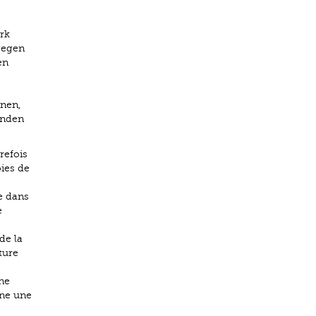
rk
gegen
en
nen,
enden
refois
ies de
e dans
e
de la
ture
ne
nne une