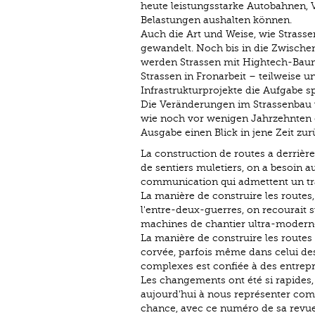
heute leistungsstarke Autobahnen,
Belastungen aushalten können.
Auch die Art und Weise, wie Strass
gewandelt. Noch bis in die Zwische
werden Strassen mit Hightech-Bauma
Strassen in Fronarbeit – teilweise u
Infrastrukturprojekte die Aufgabe s
Die Veränderungen im Strassenbau v
wie noch vor wenigen Jahrzehnten ge
Ausgabe einen Blick in jene Zeit zu
La construction de routes a derrière
de sentiers muletiers, on a besoin 
communication qui admettent un traf
La manière de construire les routes,
l'entre-deux-guerres, on recourait s
machines de chantier ultra-moderne
La manière de construire les routes 
corvée, parfois même dans celui des 
complexes est confiée à des entrepri
Les changements ont été si rapides,
aujourd'hui à nous représenter comm
chance, avec ce numéro de sa revue,