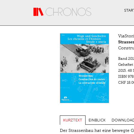
Direkt zum Inhalt
STAR
ViaStor
Strass
Constru
Band 201
Geheftet
2015.
48 
ISBN
978
CHF 18.0
KURZTEXT
EINBLICK
DOWNLOA
Der Strassenbau hat eine bewegte G