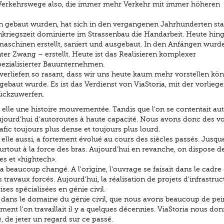
 Verkehrswege also, die immer mehr Verkehr mit immer höheren
en gebaut wurden, hat sich in den vergangenen Jahrhunderten sta
nkriegszeit dominierte im Strassenbau die Handarbeit. Heute hin
schinen erstellt, saniert und ausgebaut. In den Anfängen wurd
nter Zwang – erstellt. Heute ist das Realisieren komplexer
pezialisierter Bauunternehmen.
erliefen so rasant, dass wir uns heute kaum mehr vorstellen kön
baut wurde. Es ist das Verdienst von ViaStoria, mit der vorlieg
rückzuwerfen.
 elle une histoire mouvementée. Tandis que l'on se contentait aut
aujourd'hui d'autoroutes à haute capacité. Nous avons donc des vo
ic toujours plus dense et toujours plus lourd.
 elle aussi, a fortement évolué au cours des siècles passés. Jusqu
urtout à la force des bras. Aujourd'hui en revanche, on dispose d
s et «hightech».
a beaucoup changé. A l'origine, l'ouvrage se faisait dans le cadre 
travaux forcés. Aujourd'hui, la réalisation de projets d'infrastruc
ses spécialisées en génie civil.
 dans le domaine du génie civil, que nous avons beaucoup de pei
ent l'on travaillait il y a quelques décennies. ViaStoria nous do
 de jeter un regard sur ce passé.