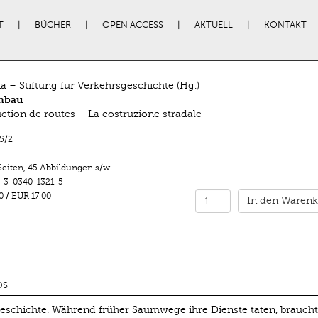
T
BÜCHER
OPEN ACCESS
AKTUELL
KONTAKT
ia – Stiftung für Verkehrsgeschichte (Hg.)
enbau
ction de routes – La costruzione stradale
5/2
Seiten
,
45 Abbildungen s/w.
-3-0340-1321-5
0
/
EUR 17.00
In den Warenk
DS
eschichte. Während früher Saumwege ihre Dienste taten, braucht