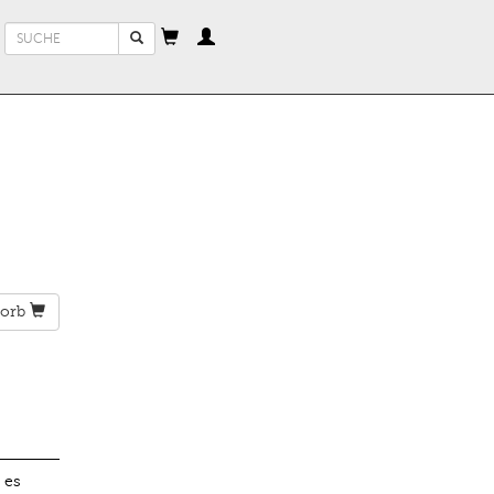
Suchformular
Suche
orb
 es