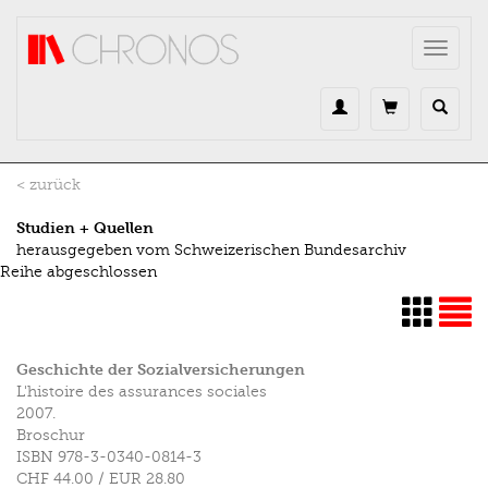
Direkt zum Inhalt
Toggle
navigat
< zurück
Studien + Quellen
herausgegeben vom Schweizerischen Bundesarchiv
Reihe abgeschlossen
Geschichte der Sozialversicherungen
L'histoire des assurances sociales
2007.
Broschur
ISBN
978-3-0340-0814-3
CHF 44.00
/
EUR 28.80