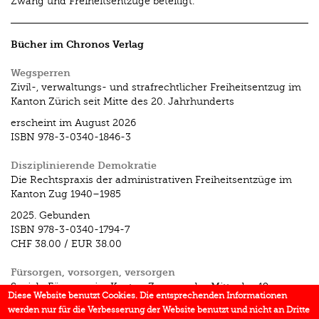
Zwang und Freiheitsentzüge beteiligt.
Bücher im Chronos Verlag
Wegsperren
Zivil-, verwaltungs- und strafrechtlicher Freiheitsentzug im
Kanton Zürich seit Mitte des 20. Jahrhunderts
erscheint im August 2026
ISBN
978-3-0340-1846-3
Disziplinierende Demokratie
Die Rechtspraxis der administrativen Freiheitsentzüge im
Kanton Zug 1940–1985
2025.
Gebunden
ISBN
978-3-0340-1794-7
CHF 38.00
/
EUR 38.00
Fürsorgen, vorsorgen, versorgen
Soziale Fürsorge im Kanton Zug von der Mitte des 19.
Diese Website benutzt Cookies. Die entsprechenden Informationen
Jahrhunderts bis in die Gegenwart
werden nur für die Verbesserung der Website benutzt und nicht an Dritte