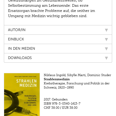
Gewinnmargen im Gesundheitswesen, ob
Selbstbestimmung am Lebensende: Das erste
Ersatzorgan brachte Probleme auf, die seither im
Umgang mit Medizin wichtig geblieben sind.
AUTOR/IN
EINBLICK
IN DEN MEDIEN
DOWNLOADS
Niklaus Ingold, Sibylle Marti, Dominic Studer
Strahlenmedizin
Krebstherapie, Forschung und Politik in der
Schweiz, 1920–1990
2017.
Gebunden
ISBN
978-3-0340-1413-7
CHF 38.00
/
EUR 38.00