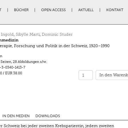
T
BÜCHER
OPEN ACCESS
AKTUELL
KONTAKT
 Ingold
,
Sibylle Marti
,
Dominic Studer
enmedizin
erapie, Forschung und Politik in der Schweiz, 1920–1990
n
 Seiten
,
28 Abbildungen s/w.
-3-0340-1413-7
0
/
EUR 38.00
In den Warenk
IN DEN MEDIEN
DOWNLOADS
r Schweiz bei jeder zweiten Krebspatientin, jedem zweiten