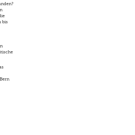
tanden?
en
die
 bis
on
itische
as
 Bern