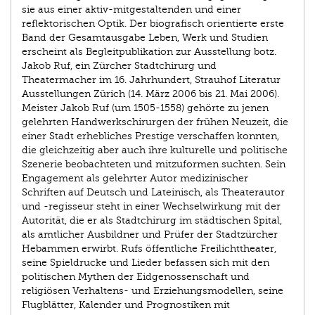
sie aus einer aktiv-mitgestaltenden und einer
reflektorischen Optik. Der biografisch orientierte erste
Band der Gesamtausgabe Leben, Werk und Studien
erscheint als Begleitpublikation zur Ausstellung botz.
Jakob Ruf, ein Zürcher Stadtchirurg und
Theatermacher im 16. Jahrhundert, Strauhof Literatur
Ausstellungen Zürich (14. März 2006 bis 21. Mai 2006).
Meister Jakob Ruf (um 1505-1558) gehörte zu jenen
gelehrten Handwerkschirurgen der frühen Neuzeit, die
einer Stadt erhebliches Prestige verschaffen konnten,
die gleichzeitig aber auch ihre kulturelle und politische
Szenerie beobachteten und mitzuformen suchten. Sein
Engagement als gelehrter Autor medizinischer
Schriften auf Deutsch und Lateinisch, als Theaterautor
und -regisseur steht in einer Wechselwirkung mit der
Autorität, die er als Stadtchirurg im städtischen Spital,
als amtlicher Ausbildner und Prüfer der Stadtzürcher
Hebammen erwirbt. Rufs öffentliche Freilichttheater,
seine Spieldrucke und Lieder befassen sich mit den
politischen Mythen der Eidgenossenschaft und
religiösen Verhaltens- und Erziehungsmodellen, seine
Flugblätter, Kalender und Prognostiken mit