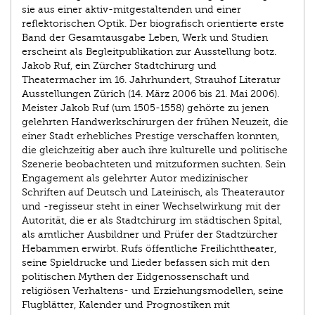
sie aus einer aktiv-mitgestaltenden und einer
reflektorischen Optik. Der biografisch orientierte erste
Band der Gesamtausgabe Leben, Werk und Studien
erscheint als Begleitpublikation zur Ausstellung botz.
Jakob Ruf, ein Zürcher Stadtchirurg und
Theatermacher im 16. Jahrhundert, Strauhof Literatur
Ausstellungen Zürich (14. März 2006 bis 21. Mai 2006).
Meister Jakob Ruf (um 1505-1558) gehörte zu jenen
gelehrten Handwerkschirurgen der frühen Neuzeit, die
einer Stadt erhebliches Prestige verschaffen konnten,
die gleichzeitig aber auch ihre kulturelle und politische
Szenerie beobachteten und mitzuformen suchten. Sein
Engagement als gelehrter Autor medizinischer
Schriften auf Deutsch und Lateinisch, als Theaterautor
und -regisseur steht in einer Wechselwirkung mit der
Autorität, die er als Stadtchirurg im städtischen Spital,
als amtlicher Ausbildner und Prüfer der Stadtzürcher
Hebammen erwirbt. Rufs öffentliche Freilichttheater,
seine Spieldrucke und Lieder befassen sich mit den
politischen Mythen der Eidgenossenschaft und
religiösen Verhaltens- und Erziehungsmodellen, seine
Flugblätter, Kalender und Prognostiken mit