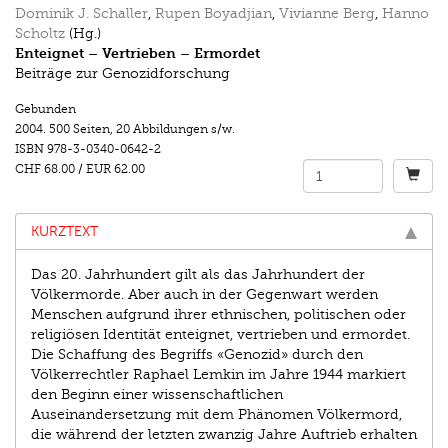
Dominik J. Schaller
,
Rupen Boyadjian
,
Vivianne Berg
,
Hanno
Scholtz
(Hg.)
Enteignet – Vertrieben – Ermordet
Beiträge zur Genozidforschung
Gebunden
2004.
500 Seiten
,
20 Abbildungen s/w.
ISBN
978-3-0340-0642-2
CHF 68.00
/
EUR 62.00
KURZTEXT
Das 20. Jahrhundert gilt als das Jahrhundert der
Völkermorde. Aber auch in der Gegenwart werden
Menschen aufgrund ihrer ethnischen, politischen oder
religiösen Identität enteignet, vertrieben und ermordet.
Die Schaffung des Begriffs «Genozid» durch den
Völkerrechtler Raphael Lemkin im Jahre 1944 markiert
den Beginn einer wissenschaftlichen
Auseinandersetzung mit dem Phänomen Völkermord,
die während der letzten zwanzig Jahre Auftrieb erhalten