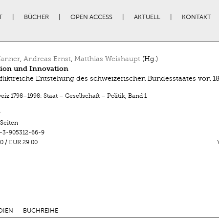
T
BÜCHER
OPEN ACCESS
AKTUELL
KONTAKT
Tanner
,
Andreas Ernst
,
Matthias Weishaupt
(Hg.)
tion und Innovation
fliktreiche Entstehung des schweizerischen Bundesstaates von 1
iz 1798–1998: Staat – Gesellschaft – Politik
,
Band 1
r
 Seiten
-3-905312-66-9
0
/
EUR 29.00
DIEN
BUCHREIHE