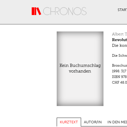
Direkt zum Inhalt
STAR
Albert 
Revolu
Die kon
Die Schwe
Kein Buchumschlag
Broschu
vorhanden
1998.
317
ISBN
978
CHF 48.0
KURZTEXT
AUTOR/IN
IN DEN ME