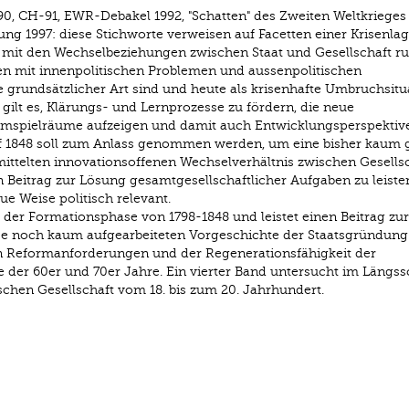
90, CH-91, EWR-Debakel 1992, "Schatten" des Zweiten Weltkrieges 
ung 1997: diese Stichworte verweisen auf Facetten einer Krisenlag
 mit den Wechselbeziehungen zwischen Staat und Gesellschaft ruf
ren mit innenpolitischen Problemen und aussenpolitischen
e grundsätzlicher Art sind und heute als krisenhafte Umbruchsitu
 gilt es, Klärungs- und Lernprozesse zu fördern, die neue
mspielräume aufzeigen und damit auch Entwicklungsperspektiv
uf 1848 soll zum Anlass genommen werden, um eine bisher kaum 
mittelten innovationsoffenen Wechselverhältnis zwischen Gesells
 Beitrag zur Lösung gesamtgesellschaftlicher Aufgaben zu leisten
e Weise politisch relevant.
 der Formationsphase von 1798-1848 und leistet einen Beitrag zur
se noch kaum aufgearbeiteten Vorgeschichte der Staatsgründung
en Reformanforderungen und der Regenerationsfähigkeit der
e der 60er und 70er Jahre. Ein vierter Band untersucht im Längss
schen Gesellschaft vom 18. bis zum 20. Jahrhundert.