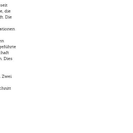
seit
e, die
t. Die
ationen
en
geführte
chaft
. Dies
. Zwei
chnitt