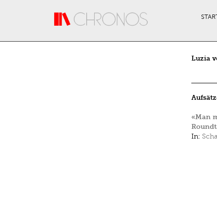
Direkt zum Inhalt
STAR
Luzia 
Aufsätz
«Man m
Roundt
In:
Scha