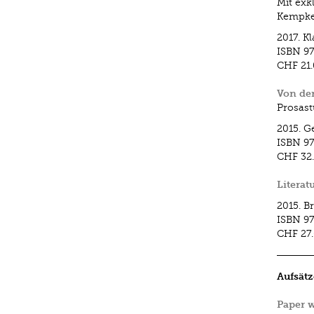
Mit exk
Kempke
2017.
Kl
ISBN
97
CHF 21
Von de
Prosast
2015.
G
ISBN
97
CHF 32
Literat
2015.
B
ISBN
9
CHF 27
Aufsätz
Paper w