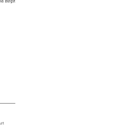
d Birgit
rt