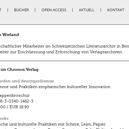
T
BÜCHER
OPEN ACCESS
AKTUELL
KONTAKT
 Wieland
chaftlicher Mitarbeiter im Schweizerischen Literaturarchiv in Ber
leiter zur Erschliessung und Erforschung von Verlags­archiven.
 im Chronos Verlag
arden und Avantgardismus
me und Praktiken emphatischer kultureller Innovation
lappenbroschur
8-3-0340-1482-3
.00
/
EUR 18.90
orks
ische und kulturelle Praktiken mit Schere, Leim, Papier