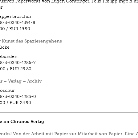
lusiven Paperworks von Eugen Gomringer, Felix Philipp Ingold un
r
appenbroschur
8-3-0340-1391-8
.00
/
EUR 19.90
r Kunst des Spazierengehens
ücke
ebunden
8-3-0340-1286-7
.00
/
EUR 29.80
ur – Verlag – Archiv
roschur
78-3-0340-1285-0
.00
/
EUR 24.90
e im Chronos Verlag
orks! Von der Arbeit mit Papier zur Mitarbeit von Papier. Eine A