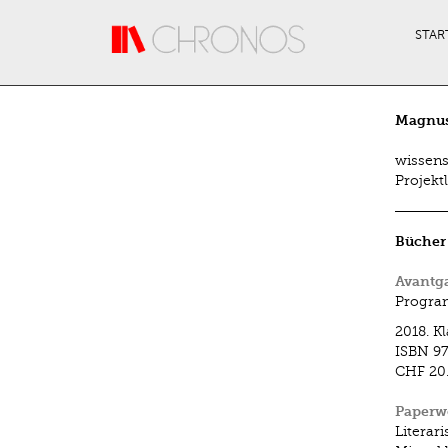
Direkt zum Inhalt
STAR
Magnus
wissens
Projekt
Bücher
Avantg
Program
2018.
K
ISBN
97
CHF 20
Paperw
Literar