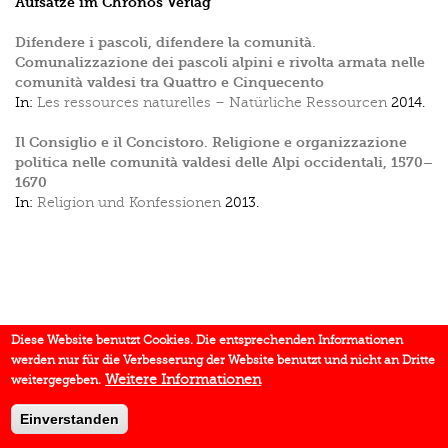
Aufsätze im Chronos Verlag
Difendere i pascoli, difendere la comunità.
Comunalizzazione dei pascoli alpini e rivolta armata nelle
comunità valdesi tra Quattro e Cinquecento
In:
Les ressources naturelles – Natürliche Ressourcen
2014.
Il Consiglio e il Concistoro. Religione e organizzazione
politica nelle comunità valdesi delle Alpi occidentali, 1570–
1670
In:
Religion und Konfessionen
2013.
Diese Website benutzt Cookies. Die entsprechenden Informationen
werden nur für die Verbesserung der Website benutzt und nicht an Dritte
Weitere Informationen
weitergegeben.
Einverstanden