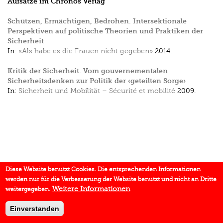
Aufsätze im Chronos Verlag
Schützen, Ermächtigen, Bedrohen. Intersektionale
Perspektiven auf politische Theorien und Praktiken der
Sicherheit
In:
«Als habe es die Frauen nicht gegeben»
2014.
Kritik der Sicherheit. Vom gouvernementalen
Sicherheitsdenken zur Politik der ‹geteilten Sorge›
In:
Sicherheit und Mobilität – Sécurité et mobilité
2009.
Diese Website benutzt Cookies. Die entsprechenden Informationen
werden nur für die Verbesserung der Website benutzt und nicht an Dritte
Weitere Informationen
weitergegeben.
Einverstanden