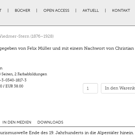
T
BÜCHER
OPEN ACCESS
AKTUELL
KONTAKT
iedmer-Stern (1876–1928)
egeben von Felix Müller und mit einem Nachwort von Christian
n
 Seiten
,
2 Farbabbildungen
-3-0340-1817-3
0
/
EUR 38.00
In den Warenk
IN DEN MEDIEN
DOWNLOADS
ourismuswelle Ende des 19. Jahrhunderts in die Alpentäler hinein.