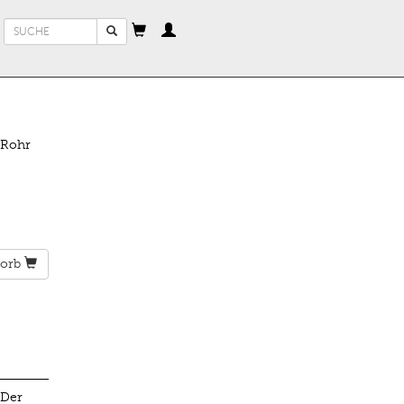
Suchformular
Suche
 Rohr
orb
 Der