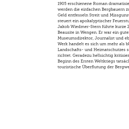
1905 erschienene Roman dramatisie
werden die einfachen Bergbauern z
Geld entfesseln Streit und Missgun
steuert ein apokalyptischer Feuerstu
Jakob Wiedmer-Stern führte kurze Ze
Beausite in Wengen. Er war ein guter
Museumsdirektor, Journalist und eben
Werk handelt es sich um mehr als b
Landschafts- und Heimatschutzes se
richtet. Geradezu hellsichtig kritis
Beginn des Ersten Weltkriegs tatsäch
touristische Überflutung der Berg