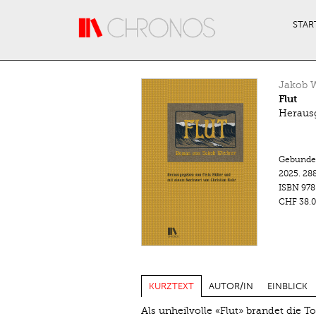
Direkt zum Inhalt
STAR
Jakob W
Flut
Herausg
Gebunde
2025.
288
ISBN
978
CHF 38.0
KURZTEXT
AUTOR/IN
EINBLICK
Als unheilvolle «Flut» brandet die T