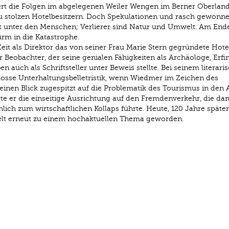
rt die Folgen im abgelegenen Weiler Wengen im Berner Oberlan
u stolzen Hotelbesitzern. Doch Spekulationen und rasch gewonn
st unter den Menschen; Verlierer sind Natur und Umwelt. Am End
rm in die Kata­strophe.
it als Direktor das von seiner Frau Marie Stern gegründete Hote
 Beobachter, der seine genialen Fähigkeiten als Archäologe, Erfin
 auch als Schriftsteller unter Beweis stellte. Bei seinem literari
losse Unterhaltungsbelletristik, wenn Wiedmer im Zeichen des
inen Blick zugespitzt auf die Problematik des Tourismus in den 
ierte er die einseitige Ausrichtung auf den Fremdenverkehr, die da
lich zum wirtschaftlichen Kollaps führte. Heute, 120 Jahre später,
welt erneut zu einem hochaktuellen Thema geworden.