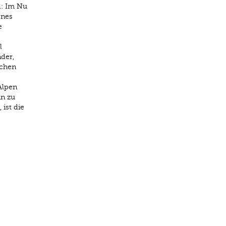
d: Im Nu
enes
e
l
der,
schen
Alpen
nn zu
 ist die