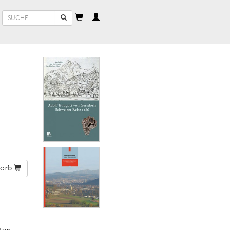
Suchformular
Suche
orb