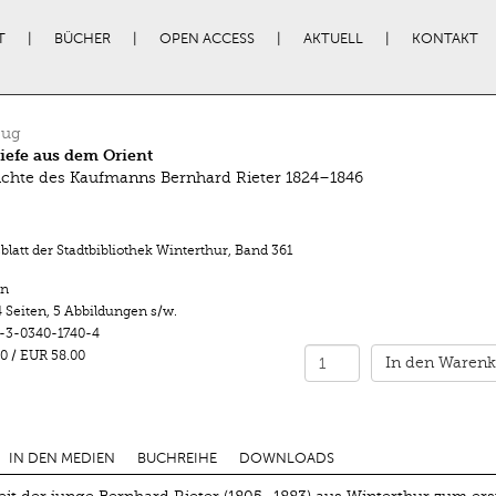
T
BÜCHER
OPEN ACCESS
AKTUELL
KONTAKT
Hug
iefe aus dem Orient
ichte des Kaufmanns Bernhard Rieter 1824–1846
latt der Stadtbibliothek Winterthur
,
Band 361
n
 Seiten
,
5 Abbildungen s/w.
-3-0340-1740-4
0
/
EUR 58.00
In den Warenk
IN DEN MEDIEN
BUCHREIHE
DOWNLOADS