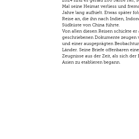
2024 sind es genau 200 Jahre her, s
Mal ­seine Heimat verliess und frem
Jahre lang aufhielt. Etwas später fol
Reise an, die ihn nach Indien, Indo
Südküste von China führte.
Von allen diesen Reisen schickte er 
geschriebenen Dokumente zeugen von
und einer ausgeprägten Beobachtung
Länder. Seine Briefe offenbaren ein
Zeugnisse aus der Zeit, als sich d
Asien zu etablieren begann.