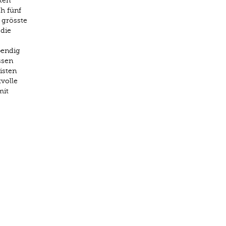
ten
h fünf
e grösste
 die
bendig
ssen
isten
volle
mit