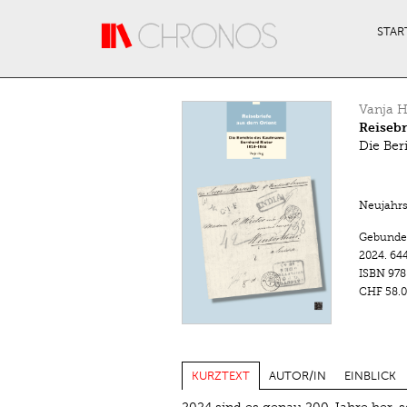
Direkt zum Inhalt
STAR
Vanja 
Reisebr
Die Ber
Neujahrsb
Gebunde
2024.
644
ISBN
978
CHF 58.0
KURZTEXT
AUTOR/IN
EINBLICK