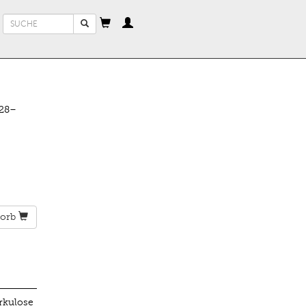
Suchformular
Suche
928–
orb
rkulose