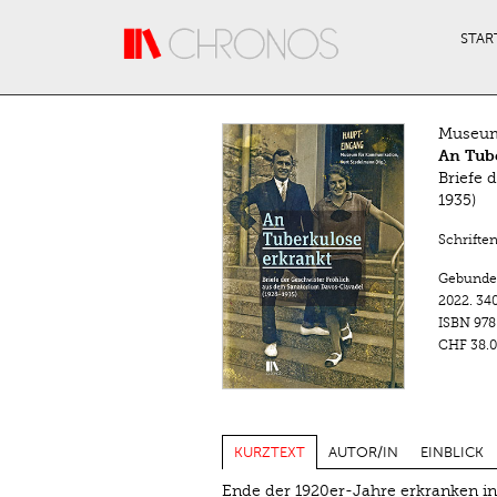
Direkt zum Inhalt
STAR
Museum
An Tub
Briefe 
1935)
Schrifte
Gebunde
2022.
340
ISBN
978
CHF 38.0
KURZTEXT
AUTOR/IN
EINBLICK
Ende der 1920er-Jahre erkranken in 