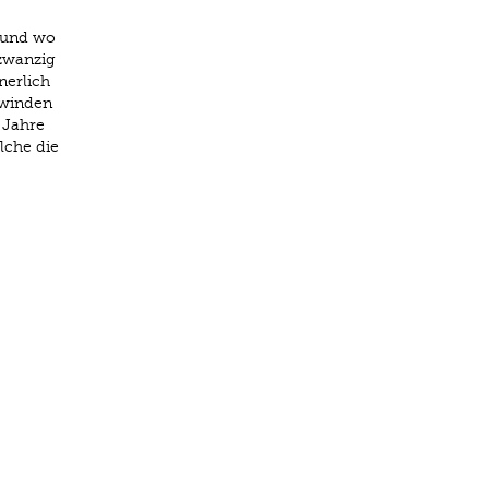
n und wo
zwanzig
nerlich
hwinden
 Jahre
lche die