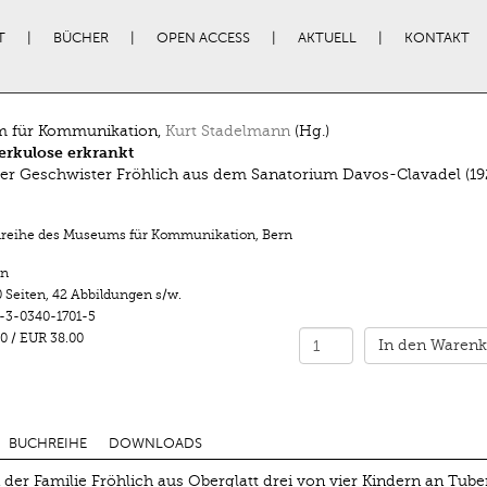
T
BÜCHER
OPEN ACCESS
AKTUELL
KONTAKT
 für Kommunikation,
Kurt Stadelmann
(Hg.)
erkulose erkrankt
der Geschwister Fröhlich aus dem Sanatorium Davos-Clavadel (1
nreihe des Museums für Kommunikation, Bern
n
 Seiten
,
42 Abbildungen s/w.
-3-0340-1701-5
0
/
EUR 38.00
In den Warenk
BUCHREIHE
DOWNLOADS
der Familie Fröhlich aus Oberglatt drei von vier Kindern an Tube