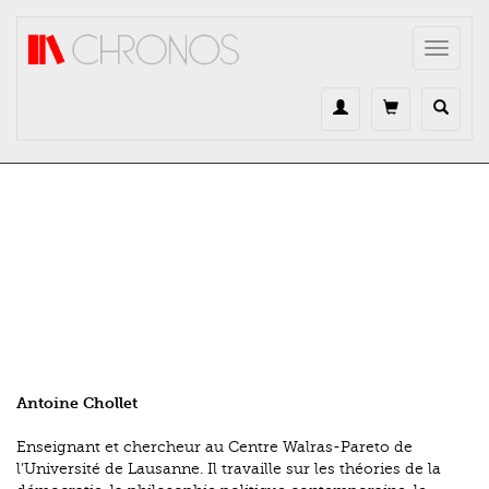
Direkt zum Inhalt
Toggle
navigat
Antoine Chollet
Enseignant et chercheur au Centre Walras-Pareto de
l’Université de Lausanne. Il travaille sur les théories de la