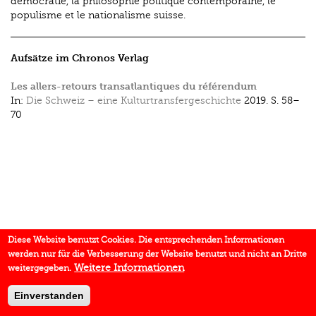
démocratie, la philosophie politique contemporaine, le
populisme et le nationalisme suisse.
Aufsätze im Chronos Verlag
Les allers-retours transatlantiques du référendum
In:
Die Schweiz – eine Kulturtransfergeschichte
2019.
S. 58–
70
Diese Website benutzt Cookies. Die entsprechenden Informationen
werden nur für die Verbesserung der Website benutzt und nicht an Dritte
Weitere Informationen
weitergegeben.
Einverstanden