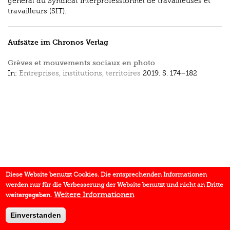
général du Syndicat interprofessionnel de travailleuses et
travailleurs (SIT).
Aufsätze im Chronos Verlag
Grèves et mouvements sociaux en photo
In:
Entreprises, institutions, territoires
2019.
S. 174–182
Diese Website benutzt Cookies. Die entsprechenden Informationen
werden nur für die Verbesserung der Website benutzt und nicht an Dritte
Weitere Informationen
weitergegeben.
Einverstanden