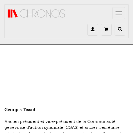
Direkt zum Inhalt
Toggle
navigat
Georges Tissot
Ancien président et vice-président de la Communauté
genevoise d’action syndicale (CGAS) et ancien secrétaire