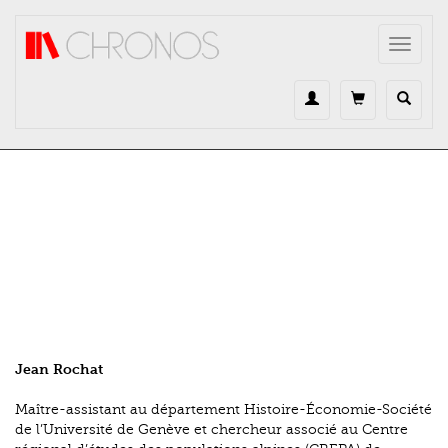
Direkt zum Inhalt
Toggle
navigat
Jean Rochat
Maître-assistant au département Histoire-Économie-Société
de l’Université de Genève et chercheur associé au Centre