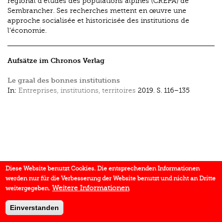
régional d’études des populations alpines (CREPA) de
Sembrancher. Ses recherches mettent en œuvre une
approche socialisée et historicisée des institutions de
l’économie.
Aufsätze im Chronos Verlag
Le graal des bonnes institutions
In:
Entreprises, institutions, territoires
2019.
S. 116–135
Diese Website benutzt Cookies. Die entsprechenden Informationen
werden nur für die Verbesserung der Website benutzt und nicht an Dritte
Weitere Informationen
weitergegeben.
Einverstanden