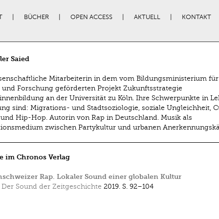
T
BÜCHER
OPEN ACCESS
AKTUELL
KONTAKT
ler Saied
ssenschaftliche Mitarbeiterin in dem vom Bildungsministerium für
 und Forschung geförderten Projekt Zukunftsstrategie
innenbildung an der Universität zu Köln. Ihre Schwerpunkte in L
ng sind: Migrations- und Stadtsoziologie, soziale Ungleichheit, C
 und Hip-Hop. Autorin von Rap in Deutschland. Musik als
ktionsmedium zwischen Partykultur und urbanen Anerkennungsk
e im Chronos Verlag
schweizer Rap. Lokaler Sound einer globalen Kultur
 Der Sound der Zeitgeschichte
2019.
S. 92–104