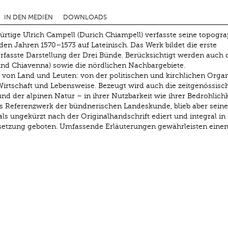
IN DEN MEDIEN
DOWNLOADS
rtige Ulrich Campell (Durich Chiampell) verfasste seine topogr
den Jahren 1570–1573 auf Lateinisch. Das Werk bildet die erste
fasste Darstellung der Drei Bünde. Berücksichtigt werden auch 
 und Chiavenna) sowie die nördlichen Nachbargebiete.
d von Land und Leuten: von der politischen und kirchlichen Organ
 Wirtschaft und Lebensweise. Bezeugt wird auch die zeitgenössisc
 der alpinen Natur – in ihrer Nutzbarkeit wie ihrer Bedrohlichk
ls Referenzwerk der bündnerischen Landeskunde, blieb aber seine
ls ungekürzt nach der Originalhandschrift ediert und integral in 
rsetzung geboten. Umfassende Erläuterungen gewährleisten eine