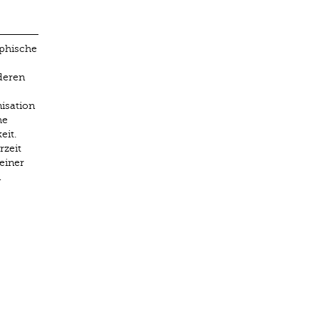
aphische
deren
isation
he
eit.
rzeit
einer
n