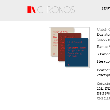
Direkt zum Inhalt
STAR
Ulrich 
Das alp
Topogra
Rætiæ A
3 Bänd
Herausg
Bearbei
Zweispr
Gebunde
2021.
131
ISBN
978
CHF 118.