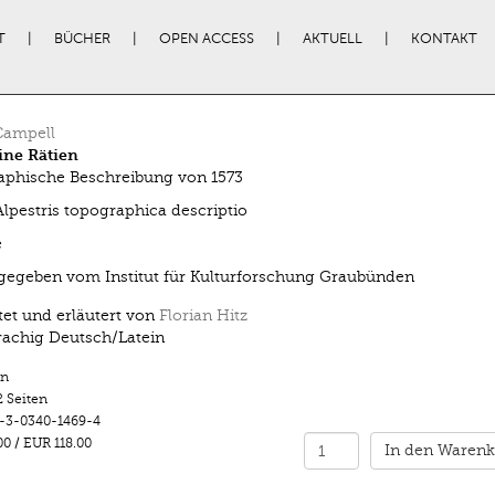
T
BÜCHER
OPEN ACCESS
AKTUELL
KONTAKT
Campell
ine Rätien
phische Beschreibung von 1573
lpestris topographica descriptio
e
egeben vom Institut für Kulturforschung Graubünden
tet und erläutert von
Florian Hitz
achig Deutsch/Latein
n
2 Seiten
-3-0340-1469-4
00
/
EUR 118.00
In den Warenk