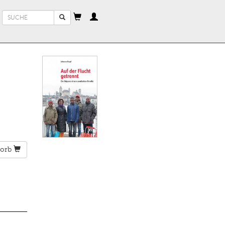
Suchformular
Suche
orb