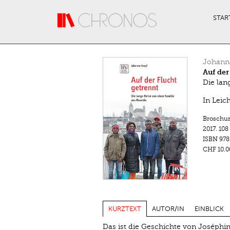
Direkt zum Inhalt
STAR
Johann
Auf der
Die lan
In Leic
Broschu
2017.
108
ISBN
978
CHF 10.0
KURZTEXT
AUTOR/IN
EINBLICK
Das ist die Geschichte von Joséphin