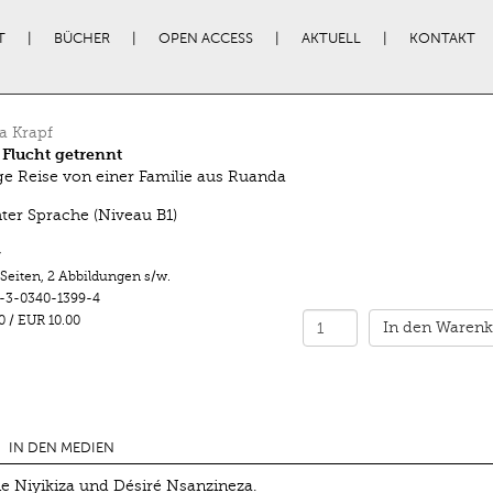
T
BÜCHER
OPEN ACCESS
AKTUELL
KONTAKT
a Krapf
 Flucht getrennt
ge Reise von einer Familie aus Ruanda
hter Sprache (Niveau B1)
r
 Seiten
,
2 Abbildungen s/w.
-3-0340-1399-4
0
/
EUR 10.00
In den Warenk
IN DEN MEDIEN
e Niyikiza und Désiré Nsanzineza.