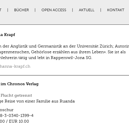
T
BÜCHER
OPEN ACCESS
AKTUELL
KONTAKT
a Krapf
 der Anglistik und Germanistik an der Universität Zürich; Autorin 
genmenschen, Gehörlose erzählen aus ihrem Leben». Sie ist als
hlehrerin tätig und lebt in Rapperswil-Jona SG.
hanna-krapf.ch
 im Chronos Verlag
 Flucht getrennt
ge Reise von einer Familie aus Ruanda
oschur
8-3-0340-1399-4
.00
/
EUR 10.00