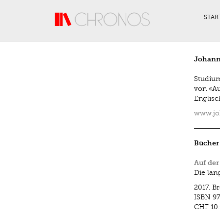
Direkt zum Inhalt
STAR
Johann
Studium
von «Au
Englisc
www.jo
Bücher
Auf der
Die lan
2017.
Br
ISBN
97
CHF 10