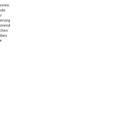
ssten
nde
r
serung
ehmend
ichen
eubau
e