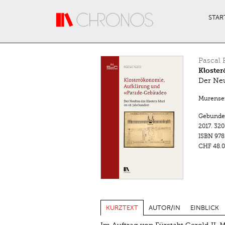
Direkt zum Inhalt
STAR
Pascal 
Kloste
Der Neu
Murense
Gebunde
2017.
320
ISBN
978
CHF 48.0
KURZTEXT
AUTOR/IN
EINBLICK