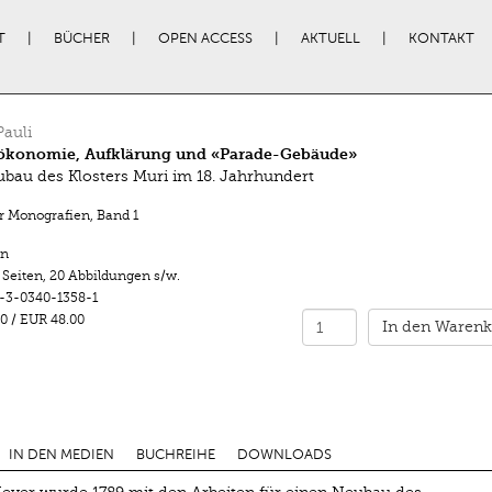
T
BÜCHER
OPEN ACCESS
AKTUELL
KONTAKT
Pauli
rökonomie, Aufklärung und «Parade-Gebäude»
bau des Klosters Muri im 18. Jahrhundert
r Monografien
,
Band 1
n
 Seiten
,
20 Abbildungen s/w.
-3-0340-1358-1
0
/
EUR 48.00
In den Warenk
IN DEN MEDIEN
BUCHREIHE
DOWNLOADS