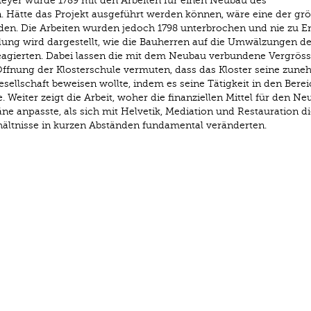
 Meyer wurde 1789 mit den Arbeiten für einen Neubau des
. Hätte das Projekt ausgeführt werden können, wäre eine der grö
den. Die Arbeiten wurden jedoch 1798 unterbrochen und nie zu E
lung wird dargestellt, wie die Bauherren auf die Umwälzungen de
eagierten. Dabei lassen die mit dem Neubau verbundene Vergrös
 Öffnung der Klosterschule vermuten, dass das Kloster seine zun
esellschaft beweisen wollte, indem es seine Tätigkeit in den Bere
 Weiter zeigt die Arbeit, woher die finanziellen Mittel für den N
ne anpasste, als sich mit Helvetik, Mediation und Restauration di
ältnisse in kurzen Abständen fundamental veränderten.