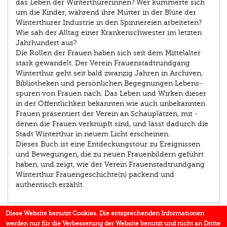
das Leben der Winterthurerinnen? Wer kümmerte sich
um die Kinder, während ihre Mütter in der Blüte der
Winter­thurer Industrie in den Spinnereien arbeiteten?
Wie sah der Alltag einer Krankenschwester im letzten
Jahrhundert aus?
Die Rollen der Frauen haben sich seit dem Mittel­alter
stark gewandelt. Der Verein Frauenstadtrundgang
Winter­thur geht seit bald zwanzig Jahren in Archiven,
Bibliotheken und persönlichen Begegnungen Lebens­
spuren von Frauen nach. Das Leben und Wirken dieser
in der Öffentlichkeit bekannten wie auch ­unbekannten
Frauen präsentiert der Verein an Schauplätzen, mit ­
denen die Frauen verknüpft sind, und lässt dadurch die
Stadt Winterthur in neuem Licht erscheinen.
Dieses Buch ist eine Entdeckungstour zu Ereignissen
und Bewegungen, die zu neuen Frauenbildern geführt
haben, und zeigt, wie der Verein Frauenstadtrundgang
Winterthur Frauengeschichte(n) packend und
authentisch erzählt.
EINBLICK
Diese Website benutzt Cookies. Die entsprechenden Informationen
werden nur für die Verbesserung der Website benutzt und nicht an Dritte