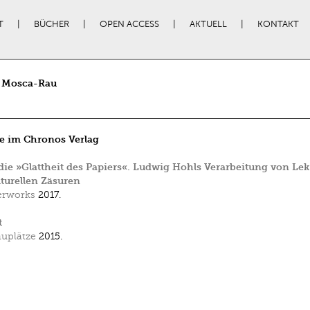
T
BÜCHER
OPEN ACCESS
AKTUELL
KONTAKT
a Mosca-Rau
e im Chronos Verlag
ie »Glattheit des Papiers«. Ludwig Hohls Verarbeitung von Le
turellen Zäsuren
erworks
2017.
t
uplätze
2015.