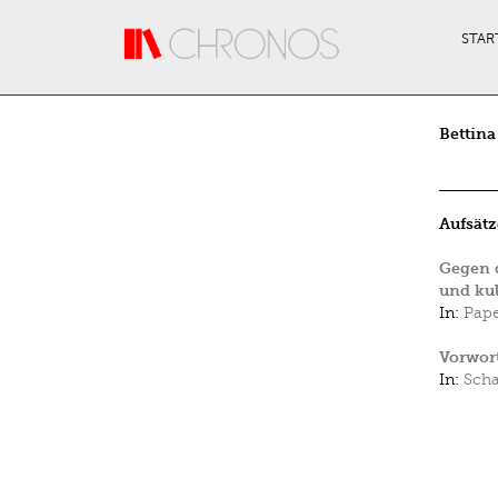
Direkt zum Inhalt
STAR
Bettin
Aufsätz
Gegen d
und kul
In:
Pap
Vorwor
In:
Scha