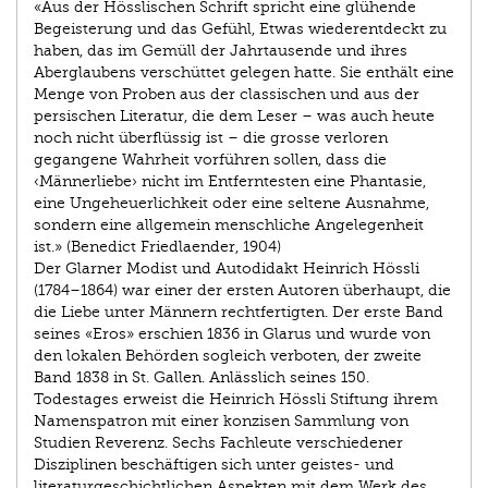
«Aus der Hösslischen Schrift spricht eine glühende
Begeisterung und das Gefühl, Etwas wiederentdeckt zu
haben, das im Gemüll der Jahrtausende und ihres
Aberglaubens verschüttet gelegen hatte. Sie enthält eine
Menge von Proben aus der classischen und aus der
persischen Literatur, die dem Leser – was auch heute
noch nicht überflüssig ist – die grosse verloren
gegangene Wahrheit vorführen sollen, dass die
‹Männerliebe› nicht im Entferntesten eine Phantasie,
eine Ungeheuerlichkeit oder eine seltene Ausnahme,
sondern eine allgemein menschliche Angelegenheit
ist.» (Benedict Friedlaender, 1904)
Der Glarner Modist und Autodidakt Heinrich Hössli
(1784–1864) war einer der ersten Autoren überhaupt, die
die Liebe unter Männern rechtfertigten. Der erste Band
seines «Eros» erschien 1836 in Glarus und wurde von
den lokalen Behörden sogleich verboten, der zweite
Band 1838 in St. Gallen. Anlässlich seines 150.
Todestages erweist die Heinrich Hössli Stiftung ihrem
Namenspatron mit einer konzisen Sammlung von
Studien Reverenz. Sechs Fachleute verschiedener
Disziplinen beschäftigen sich unter geistes- und
literaturgeschichtlichen Aspekten mit dem Werk des