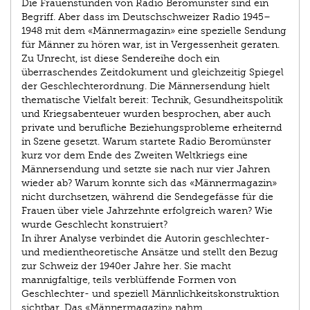
Die Frauenstunden von Radio Beromünster sind ein
Begriff. Aber dass im Deutschschweizer Radio 1945–
1948 mit dem «Männermagazin» eine spezielle Sendung
für Männer zu hören war, ist in Vergessenheit geraten.
Zu Unrecht, ist diese Sendereihe doch ein
überraschendes Zeitdokument und gleichzeitig Spiegel
der Geschlechterordnung. Die Männersendung hielt
thematische Vielfalt bereit: Technik, Gesundheitspolitik
und Kriegsabenteuer wurden besprochen, aber auch
private und berufliche Beziehungsprobleme erheiternd
in Szene gesetzt. Warum startete Radio Beromünster
kurz vor dem Ende des Zweiten Weltkriegs eine
Männersendung und setzte sie nach nur vier Jahren
wieder ab? Warum konnte sich das «Männermagazin»
nicht durchsetzen, während die Sendegefässe für die
Frauen über viele Jahrzehnte erfolgreich waren? Wie
wurde Geschlecht konstruiert?
In ihrer Analyse verbindet die Autorin geschlechter-
und medientheoretische Ansätze und stellt den Bezug
zur Schweiz der 1940er Jahre her. Sie macht
mannigfaltige, teils verblüffende Formen von
Geschlechter- und speziell Männlichkeitskonstruktion
sichtbar. Das «Männermagazin» nahm