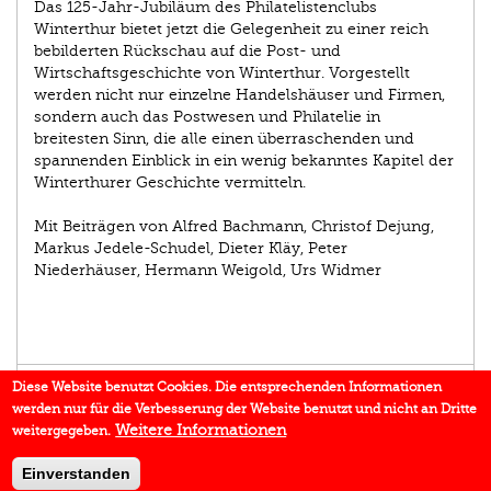
Das 125-Jahr-Jubiläum des Philatelistenclubs
Winterthur bietet jetzt die Gelegenheit zu einer reich
bebilderten Rückschau auf die Post- und
Wirtschaftsgeschichte von Winterthur. Vorgestellt
werden nicht nur einzelne Handelshäuser und Firmen,
sondern auch das Postwesen und Philatelie in
breitesten Sinn, die alle einen überraschenden und
spannenden Einblick in ein wenig bekanntes Kapitel der
Winterthurer Geschichte vermitteln.
Mit Beiträgen von Alfred Bachmann, Christof Dejung,
Markus Jedele-Schudel, Dieter Kläy, Peter
Niederhäuser, Hermann Weigold, Urs Widmer
EINBLICK
Diese Website benutzt Cookies. Die entsprechenden Informationen
werden nur für die Verbesserung der Website benutzt und nicht an Dritte
IN DEN MEDIEN
Weitere Informationen
weitergegeben.
BUCHREIHE
Einverstanden