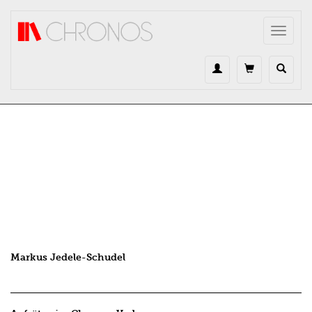
Direkt zum Inhalt
Toggle
navigat
Markus Jedele-Schudel