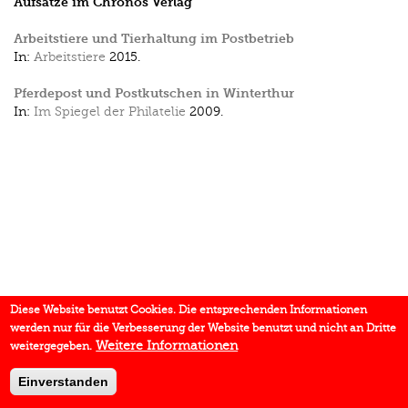
Aufsätze im Chronos Verlag
Arbeitstiere und Tierhaltung im Postbetrieb
In:
Arbeitstiere
2015.
Pferdepost und Postkutschen in Winterthur
In:
Im Spiegel der Philatelie
2009.
Diese Website benutzt Cookies. Die entsprechenden Informationen
werden nur für die Verbesserung der Website benutzt und nicht an Dritte
Weitere Informationen
weitergegeben.
Einverstanden