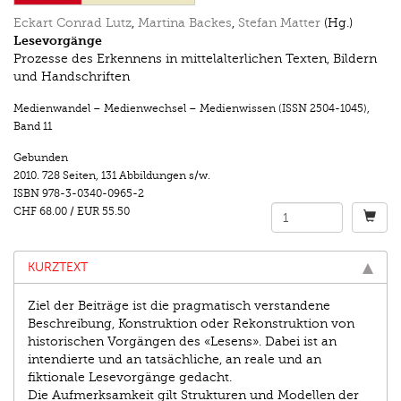
Eckart Conrad Lutz
,
Martina Backes
,
Stefan Matter
(Hg.)
Lesevorgänge
Prozesse des Erkennens in mittelalterlichen Texten, Bildern
und Handschriften
Medienwandel – Medienwechsel – Medienwissen (ISSN 2504-1045)
,
Band 11
Gebunden
2010.
728 Seiten
,
131 Abbildungen s/w.
ISBN
978-3-0340-0965-2
CHF 68.00
/
EUR 55.50
KURZTEXT
Ziel der Beiträge ist die pragmatisch verstandene
Beschreibung, Konstruktion oder Rekonstruktion von
historischen Vorgängen des «Lesens». Dabei ist an
intendierte und an tatsächliche, an reale und an
fiktionale Lesevorgänge gedacht.
Die Aufmerksamkeit gilt Strukturen und Modellen der