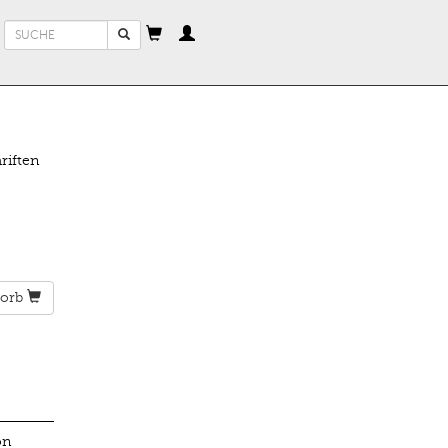
Suchformular
Suche
riften
orb
on