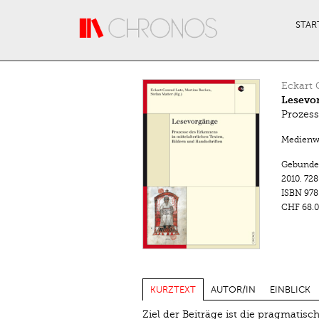
Direkt zum Inhalt
STAR
Eckart 
Lesevo
Prozess
Medienwa
Gebunde
2010.
728
ISBN
978
CHF 68.0
KURZTEXT
AUTOR/IN
EINBLICK
Ziel der Beiträge ist die pragmatis