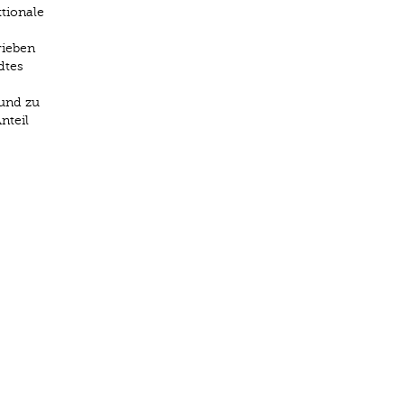
ktionale
rieben
dtes
und zu
nteil