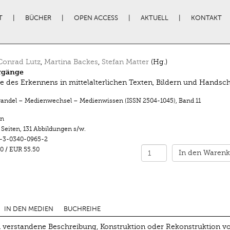
T
BÜCHER
OPEN ACCESS
AKTUELL
KONTAKT
Conrad Lutz
,
Martina Backes
,
Stefan Matter
(Hg.)
rgänge
e des Erkennens in mittelalterlichen Texten, Bildern und Handsch
ndel – Medienwechsel – Medienwissen (ISSN 2504-1045)
,
Band 11
n
 Seiten
,
131 Abbildungen s/w.
-3-0340-0965-2
0
/
EUR 55.50
In den Warenk
IN DEN MEDIEN
BUCHREIHE
ch verstandene Beschreibung, Konstruktion oder Rekonstruktion v