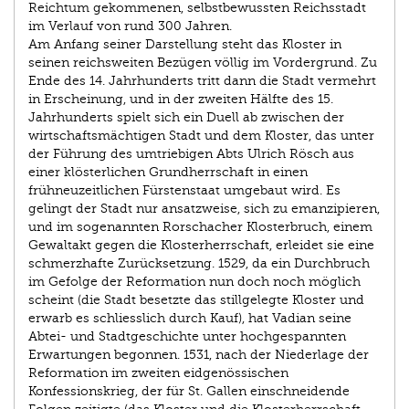
Reichtum gekommenen, selbstbewussten Reichsstadt
im Verlauf von rund 300 Jahren.
Am Anfang seiner Darstellung steht das Kloster in
seinen reichsweiten Bezügen völlig im Vordergrund. Zu
Ende des 14. Jahrhunderts tritt dann die Stadt vermehrt
in Erscheinung, und in der zweiten Hälfte des 15.
Jahrhunderts spielt sich ein Duell ab zwischen der
wirtschaftsmächtigen Stadt und dem Kloster, das unter
der Führung des umtriebigen Abts Ulrich Rösch aus
einer klösterlichen Grundherrschaft in einen
frühneuzeitlichen Fürstenstaat umgebaut wird. Es
gelingt der Stadt nur ansatzweise, sich zu emanzipieren,
und im sogenannten Rorschacher Klosterbruch, einem
Gewaltakt gegen die Klosterherrschaft, erleidet sie eine
schmerzhafte Zurücksetzung. 1529, da ein Durchbruch
im Gefolge der Reformation nun doch noch möglich
scheint (die Stadt besetzte das stillgelegte Kloster und
erwarb es schliesslich durch Kauf), hat Vadian seine
Abtei- und Stadtgeschichte unter hochgespannten
Erwartungen begonnen. 1531, nach der Niederlage der
Reformation im zweiten eidgenössischen
Konfessionskrieg, der für St. Gallen einschneidende