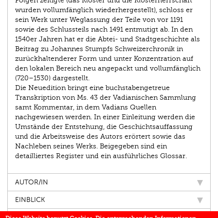
Folgen zeitigte (das Kloster und die Klosterherrschaft
wurden vollumfänglich wiederhergestellt), schloss er
sein Werk unter Weglassung der Teile von vor 1191
sowie des Schlussteils nach 1491 entmutigt ab. In den
1540er Jahren hat er die Abtei- und Stadtgeschichte als
Beitrag zu Johannes Stumpfs Schweizerchronik in
zurückhaltenderer Form und unter Konzentration auf
den lokalen Bereich neu angepackt und vollumfänglich
(720–1530) dargestellt.
Die Neuedition bringt eine buchstabengetreue
Transkription von Ms. 43 der Vadianischen Sammlung
samt Kommentar, in dem Vadians Quellen
nachgewiesen werden. In einer Einleitung werden die
Umstände der Entstehung, die Geschichtsauffassung
und die Arbeitsweise des Autors erörtert sowie das
Nachleben seines Werks. Beigegeben sind ein
detailliertes Register und ein ausführliches Glossar.
AUTOR/IN
EINBLICK
IN DEN MEDIEN